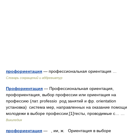
профориентация
— профессиональная ориентация …
Словарь сокращений и аббревиатур
Профориентация
— Профессиональная ориентация,
профориентация, выбор профессии или ориентация на
профессию (лат. professio род занятий и фр. orientation
установка) система мер, направленных на оказание помощи
молодежи в выборе профессии;[1]тесты, проводимые с… …
Википедия
профориентация
— , ии, ж. Ориентация в выборе