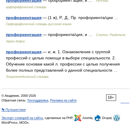
профориентация
— профориент ация, и …
Русский
орфографический словарь
профориентация
— (1 ж), Р., Д., Пр. профориента/ции …
Орфографический словарь русского языка
профориентация
— профориента/ция, и …
Слитно. Раздельно.
Через дефис.
профориентация
— и; ж. 1. Ознакомление с группой
профессий с целью помощи в выборе специальности. 2.
Обучение основам какой л. профессии с целью получения
более полных представлений о данной специальности …
Энциклопедический словарь
© Академик, 2000-2026
18+
Обратная связь:
Техподдержка
,
Реклама на сайте
👣 Путешествия
Экспорт словарей на сайты
, сделанные на PHP,
Joomla,
Drupal,
WordPress, MODx.